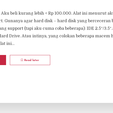
. Aku beli kurang lebih < Rp 100.000. Alat ini menurut a
t. Gunanya agar hard disk – hard disk yang berceceran b
ang support (tapi aku cuma coba beberapa): IDE 2.5″/3.5″
Hard Drive. Atau intinya, yang colokan beberapa macem h
t ini...
Read later