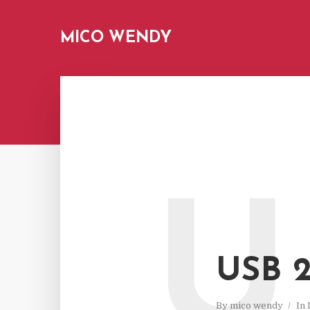
MICO WENDY
U
USB 2
By
mico wendy
In