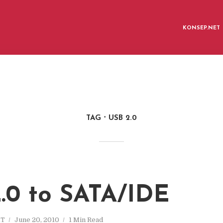
KONSEP.NET
TAG
USB 2.0
.0 to SATA/IDE
IT
June 20, 2010
1 Min Read