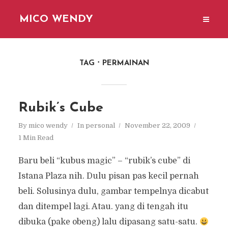
MICO WENDY
TAG
PERMAINAN
Rubik’s Cube
By
mico wendy
In
personal
November 22, 2009
1 Min Read
Baru beli “kubus magic” – “rubik’s cube” di
Istana Plaza nih. Dulu pisan pas kecil pernah
beli. Solusinya dulu, gambar tempelnya dicabut
dan ditempel lagi. Atau. yang di tengah itu
dibuka (pake obeng) lalu dipasang satu-satu.