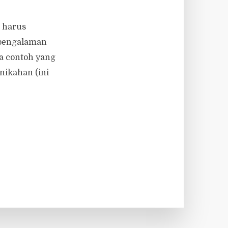
u harus
 pengalaman
a contoh yang
rnikahan (ini